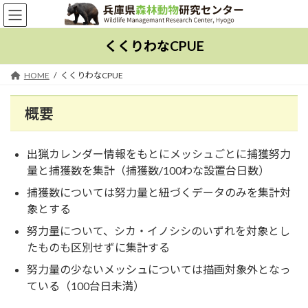
コ
ナ
ン
ビ
テ
ゲ
くくりわなCPUE
ン
ー
ツ
シ
HOME
くくりわなCPUE
へ
ョ
ス
ン
概要
キ
に
ッ
移
出猟カレンダー情報をもとにメッシュごとに捕獲努力
プ
動
量と捕獲数を集計（捕獲数/100わな設置台日数）
捕獲数については努力量と紐づくデータのみを集計対
象とする
努力量について、シカ・イノシシのいずれを対象とし
たものも区別せずに集計する
努力量の少ないメッシュについては描画対象外となっ
ている（100台日未満）