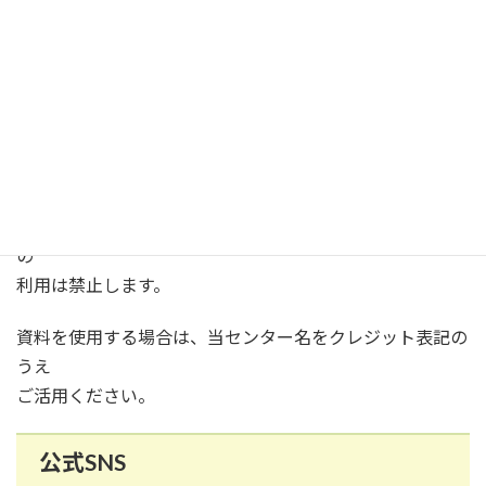
ツキノワグマの痕跡について（PDF
）
本資料は、行政機関による現地確認や地域住民の皆さま
への注意喚起、報道機関による情報発信などにご活用
いただけます。
なお、本資料を誤解を招く形で利用することや、営利目的
での
転載・販売、その他当センターが不適切と判断する目的で
の
利用は禁止します。
資料を使用する場合は、当センター名をクレジット表記の
うえ
ご活用ください。
公式SNS