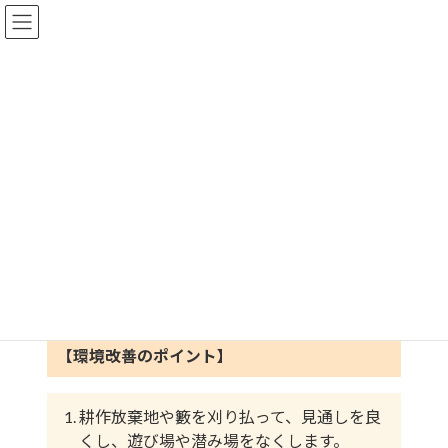
コ
ナ
ン
ビ
テ
ゲ
居心地を悪くする
ン
ー
ツ
シ
HOME
居心地を悪くする
へ
ョ
ス
ン
野生動物は用心深い生き物です。人間の気配や環境の
キ
に
変化にとても敏感です。
ッ
移
山から集落・農地へ侵入してくる経路の環境を変えて
プ
動
やると、警戒して侵入をためらいます。
いくら柵で囲っても、柵の横で野生動物を自由に遊ば
せていては防御が困難です。
【環境改善のポイント】
耕作放棄地や籔を刈り払って、見通しを良
くし、遊び場や潜み場をなくします。