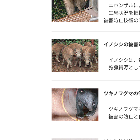
ニホンザルによ
生息状況を把握
被害防止技術の
イノシシの被害
イノシシは、貴
狩猟資源として
ツキノワグマの
ツキノワグマは
被害の防止と保