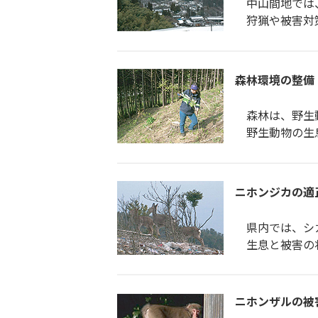
中山間地では、
狩猟や被害対策
森林環境の整備
森林は、野生動
野生動物の生息
ニホンジカの適
県内では、シ
生息と被害の状
ニホンザルの被