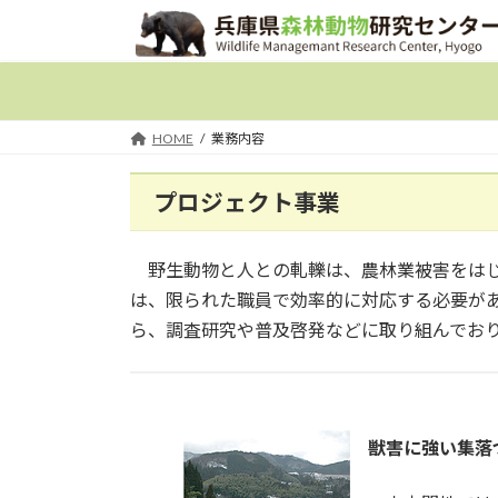
コ
ナ
ン
ビ
テ
ゲ
ン
ー
ツ
シ
HOME
業務内容
へ
ョ
ス
ン
プロジェクト事業
キ
に
ッ
移
プ
動
野生動物と人との軋轢は、農林業被害をはじ
は、限られた職員で効率的に対応する必要があ
ら、調査研究や普及啓発などに取り組んでお
獣害に強い集落