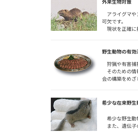
外来生物対策
アライグマやヌ
可欠です。
現状を正確に把
野生動物の有効
狩猟や有害捕獲
そのための情報
会の構築をめざ
希少な在来野生
希少な野生動物
また、遺伝子の